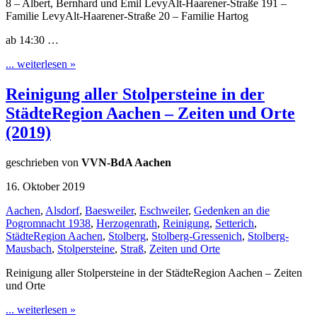
8 – Albert, Bernhard und Emil LevyAlt-Haarener-Straße 191 –
Familie LevyAlt-Haarener-Straße 20 – Familie Hartog
ab 14:30 …
... weiterlesen »
Reinigung aller Stolpersteine in der
StädteRegion Aachen – Zeiten und Orte
(2019)
geschrieben von
VVN-BdA Aachen
16. Oktober 2019
Aachen
,
Alsdorf
,
Baesweiler
,
Eschweiler
,
Gedenken an die
Pogromnacht 1938
,
Herzogenrath
,
Reinigung
,
Setterich
,
StädteRegion Aachen
,
Stolberg
,
Stolberg-Gressenich
,
Stolberg-
Mausbach
,
Stolpersteine
,
Straß
,
Zeiten und Orte
Reinigung aller Stolpersteine in der StädteRegion Aachen – Zeiten
und Orte
... weiterlesen »