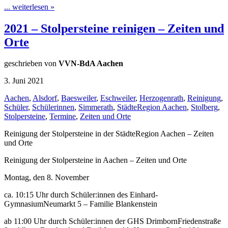
... weiterlesen »
2021 – Stolpersteine reinigen – Zeiten und
Orte
geschrieben von
VVN-BdA Aachen
3. Juni 2021
Aachen
,
Alsdorf
,
Baesweiler
,
Eschweiler
,
Herzogenrath
,
Reinigung
,
Schüler
,
Schülerinnen
,
Simmerath
,
StädteRegion Aachen
,
Stolberg
,
Stolpersteine
,
Termine
,
Zeiten und Orte
Reinigung der Stolpersteine in der StädteRegion Aachen – Zeiten
und Orte
Reinigung der Stolpersteine in Aachen – Zeiten und Orte
Montag, den 8. November
ca. 10:15 Uhr durch Schüler:innen des Einhard-
GymnasiumNeumarkt 5 – Familie Blankenstein
ab 11:00 Uhr durch Schüler:innen der GHS DrimbornFriedenstraße