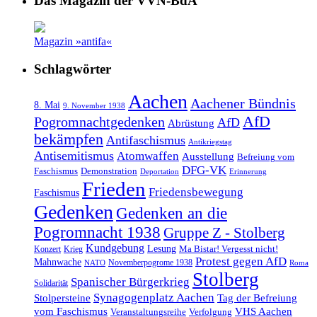
Das Magazin der VVN-BdA
Magazin »antifa«
Schlagwörter
Aachen
Aachener Bündnis
8. Mai
9. November 1938
AfD
Pogromnachtgedenken
AfD
Abrüstung
bekämpfen
Antifaschismus
Antikriegstag
Antisemitismus
Atomwaffen
Ausstellung
Befreiung vom
DFG-VK
Faschismus
Demonstration
Deportation
Erinnerung
Frieden
Friedensbewegung
Faschismus
Gedenken
Gedenken an die
Pogromnacht 1938
Gruppe Z - Stolberg
Kundgebung
Lesung
Ma Bistar! Vergesst nicht!
Konzert
Krieg
Protest gegen AfD
Mahnwache
Novemberpogrome 1938
NATO
Roma
Stolberg
Spanischer Bürgerkrieg
Solidarität
Synagogenplatz Aachen
Stolpersteine
Tag der Befreiung
vom Faschismus
VHS Aachen
Veranstaltungsreihe
Verfolgung