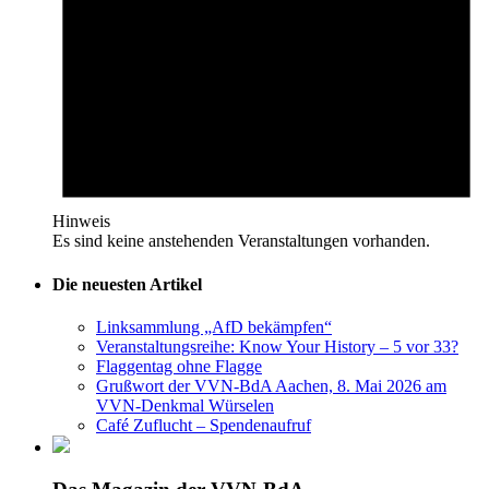
Hinweis
Es sind keine anstehenden Veranstaltungen vorhanden.
Die neuesten Artikel
Linksammlung „AfD bekämpfen“
Veranstaltungsreihe: Know Your History – 5 vor 33?
Flaggentag ohne Flagge
Grußwort der VVN-BdA Aachen, 8. Mai 2026 am
VVN-Denkmal Würselen
Café Zuflucht – Spendenaufruf