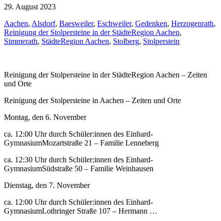
29. August 2023
Aachen
,
Alsdorf
,
Baesweiler
,
Eschweiler
,
Gedenken
,
Herzogenrath
,
Reinigung der Stolpersteine in der StädteRegion Aachen
,
Simmerath
,
StädteRegion Aachen
,
Stolberg
,
Stolperstein
Reinigung der Stolpersteine in der StädteRegion Aachen – Zeiten
und Orte
Reinigung der Stolpersteine in Aachen – Zeiten und Orte
Montag, den 6. November
ca. 12:00 Uhr durch Schüler:innen des Einhard-
GymnasiumMozartstraße 21 – Familie Lenneberg
ca. 12:30 Uhr durch Schüler:innen des Einhard-
GymnasiumSüdstraße 50 – Familie Weinhausen
Dienstag, den 7. November
ca. 12:00 Uhr durch Schüler:innen des Einhard-
GymnasiumLothringer Straße 107 – Hermann …