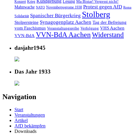
Kundgebung
Lesung
Ma Bistar! Vergesst nicht!
Konzert
Krieg
Protest gegen AfD
Mahnwache
Novemberpogrome 1938
NATO
Roma
Stolberg
Spanischer Bürgerkrieg
Solidarität
Synagogenplatz Aachen
Stolpersteine
Tag der Befreiung
vom Faschismus
VHS Aachen
Veranstaltungsreihe
Verfolgung
VVN-BdA Aachen
Widerstand
VVN-BdA
dasjahr1945
Das Jahr 1933
Navigation
Start
Veranstaltungen
Artikel
AfD bekämpfen
Downloads