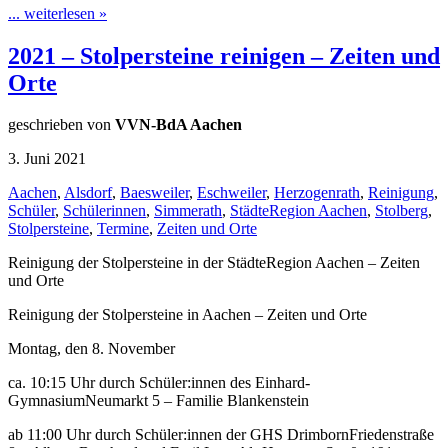
... weiterlesen »
2021 – Stolpersteine reinigen – Zeiten und
Orte
geschrieben von
VVN-BdA Aachen
3. Juni 2021
Aachen
,
Alsdorf
,
Baesweiler
,
Eschweiler
,
Herzogenrath
,
Reinigung
,
Schüler
,
Schülerinnen
,
Simmerath
,
StädteRegion Aachen
,
Stolberg
,
Stolpersteine
,
Termine
,
Zeiten und Orte
Reinigung der Stolpersteine in der StädteRegion Aachen – Zeiten
und Orte
Reinigung der Stolpersteine in Aachen – Zeiten und Orte
Montag, den 8. November
ca. 10:15 Uhr durch Schüler:innen des Einhard-
GymnasiumNeumarkt 5 – Familie Blankenstein
ab 11:00 Uhr durch Schüler:innen der GHS DrimbornFriedenstraße