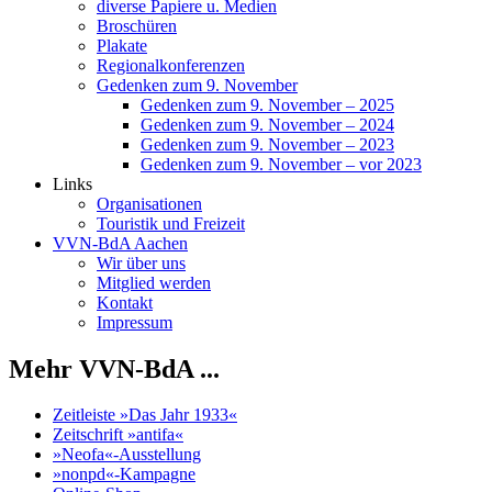
diverse Papiere u. Medien
Broschüren
Plakate
Regionalkonferenzen
Gedenken zum 9. November
Gedenken zum 9. November – 2025
Gedenken zum 9. November – 2024
Gedenken zum 9. November – 2023
Gedenken zum 9. November – vor 2023
Links
Organisationen
Touristik und Freizeit
VVN-BdA Aachen
Wir über uns
Mitglied werden
Kontakt
Impressum
Mehr VVN-BdA ...
Zeitleiste »Das Jahr 1933«
Zeitschrift »antifa«
»Neofa«-Ausstellung
»nonpd«-Kampagne