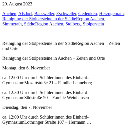
29. August 2023
Aachen
,
Alsdorf
,
Baesweiler
,
Eschweiler
,
Gedenken
,
Herzogenrath
,
Reinigung der Stolpersteine in der StädteRegion Aachen
,
Simmerath
,
StädteRegion Aachen
,
Stolberg
,
Stolperstein
Reinigung der Stolpersteine in der StädteRegion Aachen – Zeiten
und Orte
Reinigung der Stolpersteine in Aachen – Zeiten und Orte
Montag, den 6. November
ca. 12:00 Uhr durch Schüler:innen des Einhard-
GymnasiumMozartstraße 21 – Familie Lenneberg
ca. 12:30 Uhr durch Schüler:innen des Einhard-
GymnasiumSüdstraße 50 – Familie Weinhausen
Dienstag, den 7. November
ca. 12:00 Uhr durch Schüler:innen des Einhard-
GymnasiumLothringer Straße 107 – Hermann …