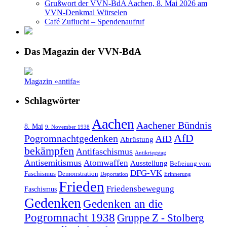
Grußwort der VVN-BdA Aachen, 8. Mai 2026 am
VVN-Denkmal Würselen
Café Zuflucht – Spendenaufruf
Das Magazin der VVN-BdA
Magazin »antifa«
Schlagwörter
Aachen
Aachener Bündnis
8. Mai
9. November 1938
AfD
Pogromnachtgedenken
AfD
Abrüstung
bekämpfen
Antifaschismus
Antikriegstag
Antisemitismus
Atomwaffen
Ausstellung
Befreiung vom
DFG-VK
Faschismus
Demonstration
Deportation
Erinnerung
Frieden
Friedensbewegung
Faschismus
Gedenken
Gedenken an die
Pogromnacht 1938
Gruppe Z - Stolberg