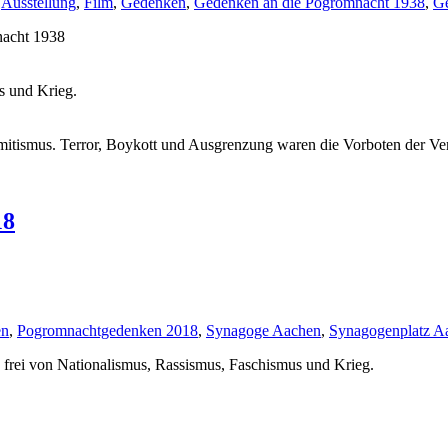
,
Ausstellung
,
Film
,
Gedenken
,
Gedenken an die Pogromnacht 1938
,
Ge
nacht 1938
s und Krieg.
mitismus. Terror, Boykott und Ausgrenzung waren die Vorboten der Ve
18
en
,
Pogromnachtgedenken 2018
,
Synagoge Aachen
,
Synagogenplatz A
 frei von Nationalismus, Rassismus, Faschismus und Krieg.