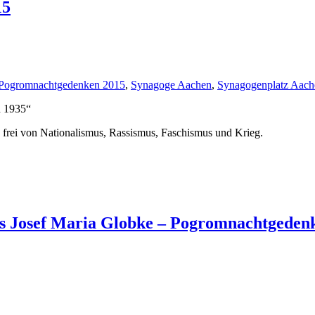
15
Pogromnachtgedenken 2015
,
Synagoge Aachen
,
Synagogenplatz Aach
n 1935“
 frei von Nationalismus, Rassismus, Faschismus und Krieg.
 Josef Maria Globke – Pogromnachtgeden