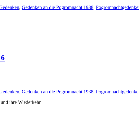
Gedenken
,
Gedenken an die Pogromnacht 1938
,
Pogromnachtgedenke
16
Gedenken
,
Gedenken an die Pogromnacht 1938
,
Pogromnachtgedenke
 und ihre Wiederkehr