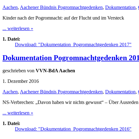
Aachen
,
Aachener Bündnis Pogromnachtgedenken
,
Dokumentation
,
Kinder nach der Pogromnacht: auf der Flucht und im Versteck
... weiterlesen »
1. Datei:
Download: "Dokumentation_Pogromnachtgedenken 2017"
Dokumentation Pogromnachtgedenken 20
geschrieben von
VVN-BdA Aachen
1. Dezember 2016
Aachen
,
Aachener Bündnis Pogromnachtgedenken
,
Dokumentation
,
NS-Verbrechen: „Davon haben wir nichts gewusst“ – Über Ausreden
... weiterlesen »
1. Datei:
Download: "Dokumentation_Pogromnachtgedenken 2016"