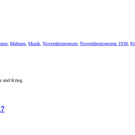
sung
,
Mahnen
,
Musik
,
Novemberpogrom
,
Novemberpogrome 1938
,
Po
s und Krieg.
17