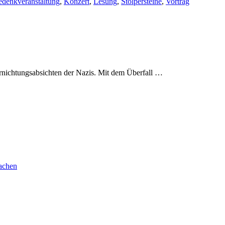
denkveranstaltung
,
Konzert
,
Lesung
,
Stolpersteine
,
Vortrag
rnichtungsabsichten der Nazis. Mit dem Überfall …
achen