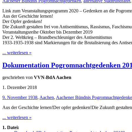
Aachener Bündnis Pogromnachtgedenken
,
alternative Stadtrundfahrt
Link zum Veranstaltungsprogramm 2020 – Gedenken an die Pogrom
Aus der Geschichte lernen!
Der Opfer gedenken!
Die Zukunft gestalten frei von Antisemitismus, Rassismus, Faschismu
Veranstaltungsreihe Oktober bis Dezember 2019
Der 2. Weltkrieg – Brandbeschleuniger des Antisemitismus
1933-1935-1938 sind Markierungen für die Brutalisierung des Antise
... weiterlesen »
Dokumentation Pogromnachtgedenken 20
geschrieben von
VVN-BdA Aachen
1. Dezember 2018
9. November 1938
,
Aachen
,
Aachener Bündnis Pogromnachtgedenk
Aus der Geschichte lernen!Der opfer gedenken!Die Zukunft gestalten
... weiterlesen »
1. Datei: