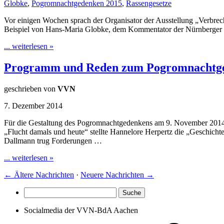
Globke
,
Pogromnachtgedenken 2015
,
Rassengesetze
Vor einigen Wochen sprach der Organisator der Ausstellung „Verbre
Beispiel von Hans-Maria Globke, dem Kommentator der Nürnberger R
... weiterlesen »
Programm und Reden zum Pogromnachtg
geschrieben von
VVN
7. Dezember 2014
Für die Gestaltung des Pogromnachtgedenkens am 9. November 2014 z
„Flucht damals und heute“ stellte Hannelore Herpertz die „Geschichte 
Dallmann trug Forderungen …
... weiterlesen »
←
Ältere Nachrichten
·
Neuere Nachrichten
→
Socialmedia der VVN-BdA Aachen