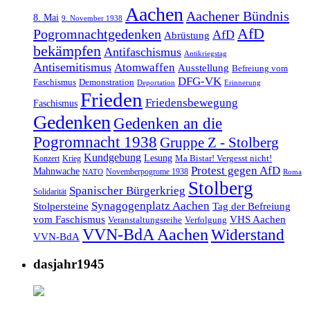
Aachen
Aachener Bündnis
8. Mai
9. November 1938
AfD
Pogromnachtgedenken
AfD
Abrüstung
bekämpfen
Antifaschismus
Antikriegstag
Antisemitismus
Atomwaffen
Ausstellung
Befreiung vom
DFG-VK
Faschismus
Demonstration
Deportation
Erinnerung
Frieden
Friedensbewegung
Faschismus
Gedenken
Gedenken an die
Pogromnacht 1938
Gruppe Z - Stolberg
Kundgebung
Lesung
Ma Bistar! Vergesst nicht!
Konzert
Krieg
Protest gegen AfD
Mahnwache
Novemberpogrome 1938
NATO
Roma
Stolberg
Spanischer Bürgerkrieg
Solidarität
Synagogenplatz Aachen
Stolpersteine
Tag der Befreiung
vom Faschismus
VHS Aachen
Veranstaltungsreihe
Verfolgung
VVN-BdA Aachen
Widerstand
VVN-BdA
dasjahr1945