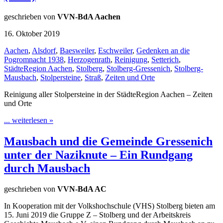
geschrieben von
VVN-BdA Aachen
16. Oktober 2019
Aachen
,
Alsdorf
,
Baesweiler
,
Eschweiler
,
Gedenken an die
Pogromnacht 1938
,
Herzogenrath
,
Reinigung
,
Setterich
,
StädteRegion Aachen
,
Stolberg
,
Stolberg-Gressenich
,
Stolberg-
Mausbach
,
Stolpersteine
,
Straß
,
Zeiten und Orte
Reinigung aller Stolpersteine in der StädteRegion Aachen – Zeiten
und Orte
... weiterlesen »
Mausbach und die Gemeinde Gressenich
unter der Naziknute – Ein Rundgang
durch Mausbach
geschrieben von
VVN-BdA AC
In Kooperation mit der Volkshochschule (VHS) Stolberg bieten am
15. Juni 2019 die Gruppe Z – Stolberg und der Arbeitskreis