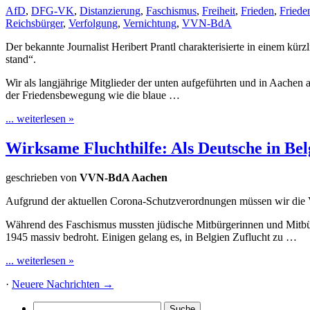
AfD
,
DFG-VK
,
Distanzierung
,
Faschismus
,
Freiheit
,
Frieden
,
Fried
Reichsbürger
,
Verfolgung
,
Vernichtung
,
VVN-BdA
Der bekannte Journalist Heribert Prantl charakterisierte in einem kür
stand“.
Wir als langjährige Mitglieder der unten aufgeführten und in Aachen
der Friedensbewegung wie die blaue …
... weiterlesen »
Wirksame Fluchthilfe: Als Deutsche in Bel
geschrieben von
VVN-BdA Aachen
Aufgrund der aktuellen Corona-Schutzverordnungen müssen wir die Vera
Während des Faschismus mussten jüdische Mitbürgerinnen und Mitbürg
1945 massiv bedroht. Einigen gelang es, in Belgien Zuflucht zu …
... weiterlesen »
·
Neuere Nachrichten
→