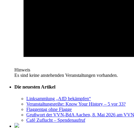
Hinweis
Es sind keine anstehenden Veranstaltungen vorhanden.
Die neuesten Artikel
Linksammlung „AfD bekämpfen“
Veranstaltungsreihe: Know Your History – 5 vor 33?
Flaggentag ohne Flagge
Grußwort der VVN-BdA Aachen, 8. Mai 2026 am VVN
Café Zuflucht – Spendenaufruf