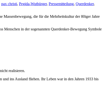
,
pax christi
,
Pegida-Wutbürger
,
Pressemitteilung
,
Querdenker
,
eine Massenbewegung, die für die Mehrheitskultur der 80iger Jahre
rt, dass Menschen in der sogenannten Querdenker-Bewegung Symbole
icht realisieren.
 und ins Ausland fliehen. Ihr Leben war in den Jahren 1933 bis