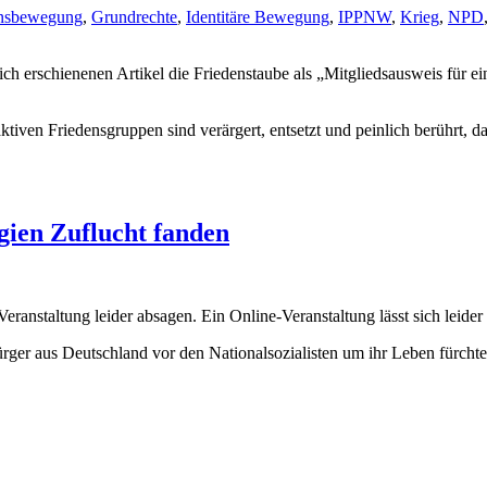
ensbewegung
,
Grundrechte
,
Identitäre Bewegung
,
IPPNW
,
Krieg
,
NPD
zlich erschienenen Artikel die Friedenstaube als „Mitgliedsausweis für 
 aktiven Friedensgruppen sind verärgert, entsetzt und peinlich berüh
gien Zuflucht fanden
nstaltung leider absagen. Ein Online-Veranstaltung lässt sich leider n
er aus Deutschland vor den Nationalsozialisten um ihr Leben fürchten