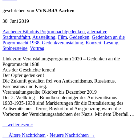
geschrieben von
VVN-BdA Aachen
30. Juni 2019
Aachener Bündnis Pogromnachtgedenken
,
alternative
Stadtrundfahrt
,
Ausstellung
,
Film
,
Gedenken
,
Gedenken an die
Pogromnacht 1938
,
Gedenkveranstaltung
,
Konzert
,
Lesung
,
Stolpersteine
,
Vortrag
Link zum Veranstaltungsprogramm 2020 – Gedenken an die
Pogromnacht 1938
Aus der Geschichte lernen!
Der Opfer gedenken!
Die Zukunft gestalten frei von Antisemitismus, Rassismus,
Faschismus und Krieg.
Veranstaltungsreihe Oktober bis Dezember 2019
Der 2. Weltkrieg – Brandbeschleuniger des Antisemitismus
1933-1935-1938 sind Markierungen für die Brutalisierung des
Antisemitismus. Terror, Boykott und Ausgrenzung waren die
Vorboten der Vernichtungsabsichten der Nazis. Mit dem Überfall …
... weiterlesen »
←
Ältere Nachrichten
·
Neuere Nachrichten
→