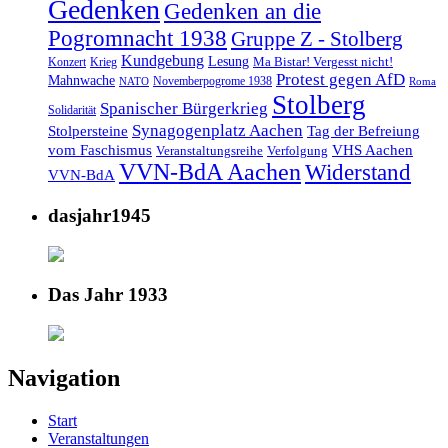
Gedenken
Gedenken an die
Pogromnacht 1938
Gruppe Z - Stolberg
Kundgebung
Lesung
Ma Bistar! Vergesst nicht!
Konzert
Krieg
Protest gegen AfD
Mahnwache
Novemberpogrome 1938
NATO
Roma
Stolberg
Spanischer Bürgerkrieg
Solidarität
Synagogenplatz Aachen
Stolpersteine
Tag der Befreiung
vom Faschismus
VHS Aachen
Veranstaltungsreihe
Verfolgung
VVN-BdA Aachen
Widerstand
VVN-BdA
dasjahr1945
Das Jahr 1933
Navigation
Start
Veranstaltungen