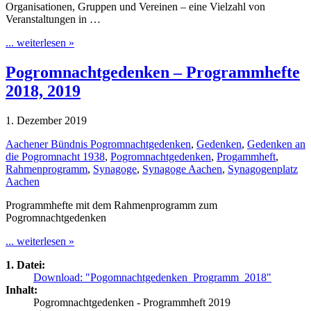
Organisationen, Gruppen und Vereinen – eine Vielzahl von
Veranstaltungen in …
... weiterlesen »
Pogromnachtgedenken – Programmhefte
2018, 2019
1. Dezember 2019
Aachener Bündnis Pogromnachtgedenken
,
Gedenken
,
Gedenken an
die Pogromnacht 1938
,
Pogromnachtgedenken
,
Progammheft
,
Rahmenprogramm
,
Synagoge
,
Synagoge Aachen
,
Synagogenplatz
Aachen
Programmhefte mit dem Rahmenprogramm zum
Pogromnachtgedenken
... weiterlesen »
1. Datei:
Download: "Pogomnachtgedenken_Programm_2018"
Inhalt:
Pogromnachtgedenken - Programmheft 2019