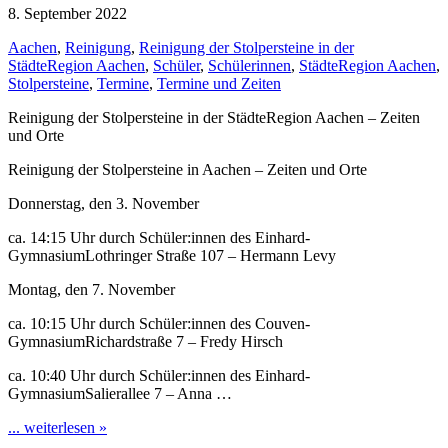
8. September 2022
Aachen
,
Reinigung
,
Reinigung der Stolpersteine in der
StädteRegion Aachen
,
Schüler
,
Schülerinnen
,
StädteRegion Aachen
,
Stolpersteine
,
Termine
,
Termine und Zeiten
Reinigung der Stolpersteine in der StädteRegion Aachen – Zeiten
und Orte
Reinigung der Stolpersteine in Aachen – Zeiten und Orte
Donnerstag, den 3. November
ca. 14:15 Uhr durch Schüler:innen des Einhard-
GymnasiumLothringer Straße 107 – Hermann Levy
Montag, den 7. November
ca. 10:15 Uhr durch Schüler:innen des Couven-
GymnasiumRichardstraße 7 – Fredy Hirsch
ca. 10:40 Uhr durch Schüler:innen des Einhard-
GymnasiumSalierallee 7 – Anna …
... weiterlesen »