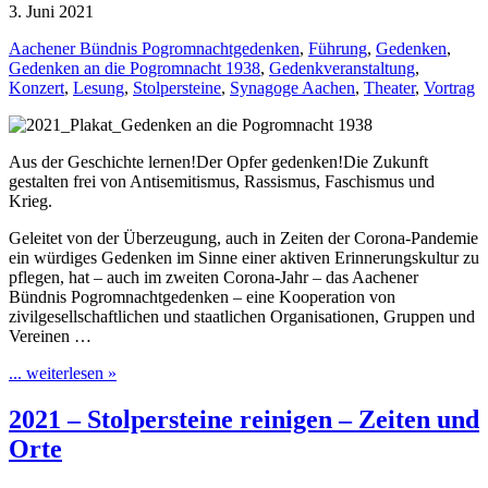
3. Juni 2021
Aachener Bündnis Pogromnachtgedenken
,
Führung
,
Gedenken
,
Gedenken an die Pogromnacht 1938
,
Gedenkveranstaltung
,
Konzert
,
Lesung
,
Stolpersteine
,
Synagoge Aachen
,
Theater
,
Vortrag
Aus der Geschichte lernen!Der Opfer gedenken!Die Zukunft
gestalten frei von Antisemitismus, Rassismus, Faschismus und
Krieg.
Geleitet von der Überzeugung, auch in Zeiten der Corona-Pandemie
ein würdiges Gedenken im Sinne einer aktiven Erinnerungskultur zu
pflegen, hat – auch im zweiten Corona-Jahr – das Aachener
Bündnis Pogromnachtgedenken – eine Kooperation von
zivilgesellschaftlichen und staatlichen Organisationen, Gruppen und
Vereinen …
... weiterlesen »
2021 – Stolpersteine reinigen – Zeiten und
Orte