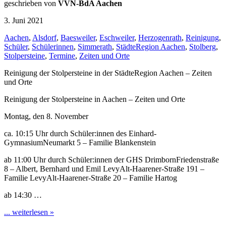
geschrieben von
VVN-BdA Aachen
3. Juni 2021
Aachen
,
Alsdorf
,
Baesweiler
,
Eschweiler
,
Herzogenrath
,
Reinigung
,
Schüler
,
Schülerinnen
,
Simmerath
,
StädteRegion Aachen
,
Stolberg
,
Stolpersteine
,
Termine
,
Zeiten und Orte
Reinigung der Stolpersteine in der StädteRegion Aachen – Zeiten
und Orte
Reinigung der Stolpersteine in Aachen – Zeiten und Orte
Montag, den 8. November
ca. 10:15 Uhr durch Schüler:innen des Einhard-
GymnasiumNeumarkt 5 – Familie Blankenstein
ab 11:00 Uhr durch Schüler:innen der GHS DrimbornFriedenstraße
8 – Albert, Bernhard und Emil LevyAlt-Haarener-Straße 191 –
Familie LevyAlt-Haarener-Straße 20 – Familie Hartog
ab 14:30 …
... weiterlesen »