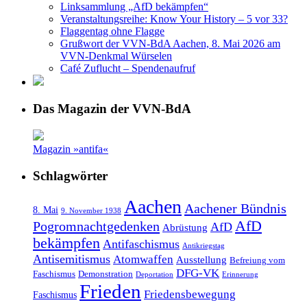
Linksammlung „AfD bekämpfen“
Veranstaltungsreihe: Know Your History – 5 vor 33?
Flaggentag ohne Flagge
Grußwort der VVN-BdA Aachen, 8. Mai 2026 am
VVN-Denkmal Würselen
Café Zuflucht – Spendenaufruf
Das Magazin der VVN-BdA
Magazin »antifa«
Schlagwörter
Aachen
Aachener Bündnis
8. Mai
9. November 1938
AfD
Pogromnachtgedenken
AfD
Abrüstung
bekämpfen
Antifaschismus
Antikriegstag
Antisemitismus
Atomwaffen
Ausstellung
Befreiung vom
DFG-VK
Faschismus
Demonstration
Deportation
Erinnerung
Frieden
Friedensbewegung
Faschismus