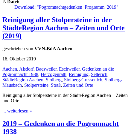
2. Datei:
Download: "Pogromnachtgedenken_Programm_2019"
Reinigung aller Stolpersteine in der
StädteRegion Aachen – Zeiten und Orte
(2019)
geschrieben von
VVN-BdA Aachen
16. Oktober 2019
Aachen
,
Alsdorf
,
Baesweiler
,
Eschweiler
,
Gedenken an die
Pogromnacht 1938
,
Herzogenrath
,
Reinigung
,
Setterich
,
StädteRegion Aachen
,
Stolberg
,
Stolberg-Gressenich
,
Stolberg-
Mausbach
,
Stolpersteine
,
Straß
,
Zeiten und Orte
Reinigung aller Stolpersteine in der StädteRegion Aachen – Zeiten
und Orte
... weiterlesen »
2019 – Gedenken an die Pogromnacht
1938